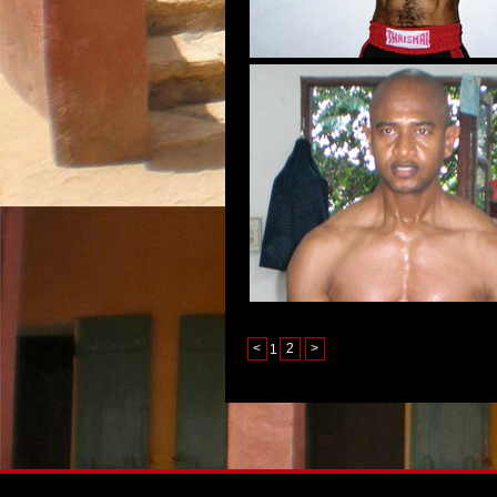
<
1
2
>