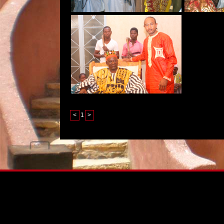
<
1
>